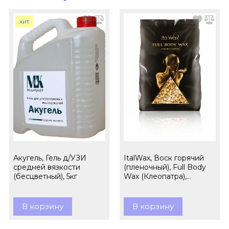
хит
Акугель, Гель д/УЗИ
ItalWax, Воск горячий
средней вязкости
(пленочный), Full Body
(бесцветный), 5кг
Wax (Клеопатра),
гранулы, 1кг
В корзину
В корзину