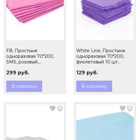
FB, Простыня
White Line, Простыня
одноразовая 70*200,
одноразовая 70*200,
SMS, розовый,
фиолетовый 10 шт
индивидуального
ПАЧКА
299 руб.
129 руб.
сложения, 20 шт. пачка
В корзину
В корзину