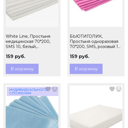
White Line, Простыня
БЬЮТИГОЛИК,
медицинская 70*200,
Простыня одноразовая
SMS 10, белый,
70*200, SMS, розовый 10
индивидуального
шт. пачка
159 руб.
159 руб.
сложения, 20 шт. пачка
В корзину
В корзину
ИНДИВИДУАЛЬНОГО
СЛОЖЕНИЯ