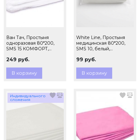
Ван Тач, Простыня
White Line, Простыня
одноразовая 80*200,
медицинская 80*200,
SMS 15 КОМФОРТ,
SMS 10, белый,
белый 20 шт/упк
индивидуального
249 руб.
99 руб.
(поштучно)
сложения, 10 шт. пачка
В корзину
В корзину
Индивидуального
сложения