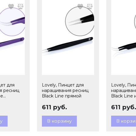
цет для
Lovely, Пинцет для
Lovely, Пи
я ресниц
наращивания ресниц
наращиван
ne
Black Line прямой
Black Line
611 руб.
611 руб
у
В корзину
В корзи