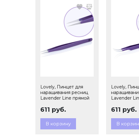
Lovely, Пинцет для
Lovely, Пин
наращивания ресниц
наращивани
Lavender Line прямой
Lavender Li
изогнутый
611 руб.
611 руб.
В корзину
В корзин