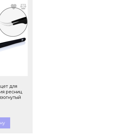
нцет для
ия ресниц
 изогнутый
.
ну