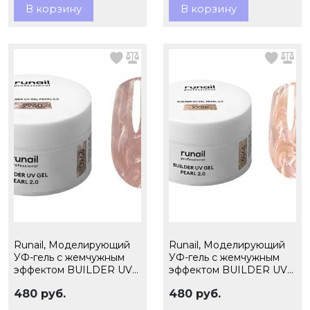
В корзину
В корзину
Runail, Моделирующий
Runail, Моделирующий
УФ-гель c жемчужным
УФ-гель c жемчужным
эффектом BUILDER UV
эффектом BUILDER UV
GEL PEARL 2.0, 15г
GEL PEARL 2.0, 15г
480 руб.
480 руб.
№9960
№9959