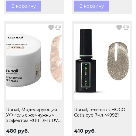
В корзину
В корзину
Runail, Моделирующий
Runail, Гель-лак CHOCO
УФ-гель c жемчужным
Cat's eye 7мл №9921
эффектом BUILDER UV
GEL PEARL 2.0, 15г
480 руб.
410 руб.
№9958