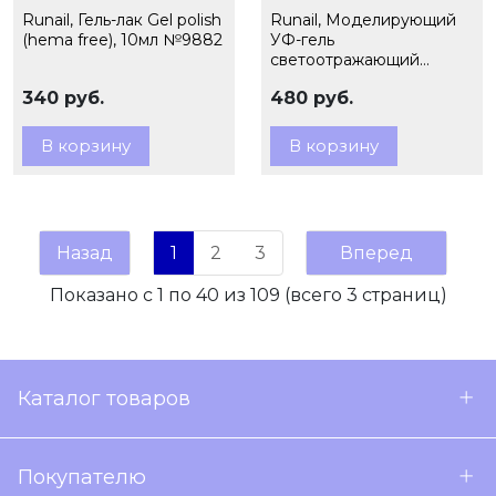
Runail, Гель-лак Gel polish
Runail, Моделирующий
(hema free), 10мл №9882
УФ-гель
светоотражающий
BUILDER UV GEL
340 руб.
480 руб.
REFLECTIVE DIAMOND
2.0, 15г №9880
В корзину
В корзину
Назад
1
2
3
Вперед
Показано с 1 по 40 из 109 (всего 3 страниц)
Каталог товаров
Покупателю