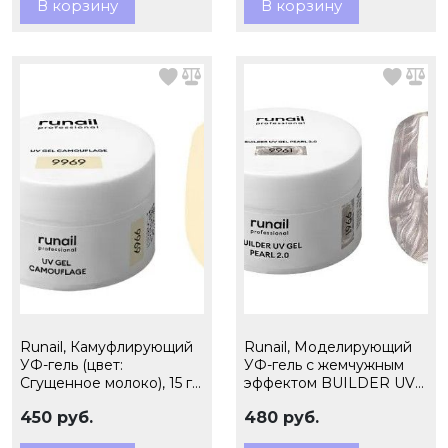
В корзину
В корзину
Runail, Камуфлирующий
Runail, Моделирующий
УФ-гель (цвет:
УФ-гель c жемчужным
Сгущенное молоко), 15 г
эффектом BUILDER UV
№9969
GEL PEARL 2.0, 15г
450 руб.
480 руб.
№9961