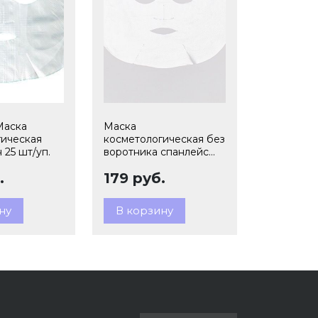
Маска
Маска
гическая
косметологическая без
 25 шт/уп.
воротника спанлейс
белый 25 шт/уп.
.
179 руб.
ну
В корзину