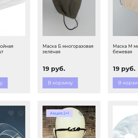
лойная
Маска Б многоразовая
Маска М м
шт
зелёная
бежевая
19 руб.
19 руб.
у
В корзину
В корзи
Акция 2+1