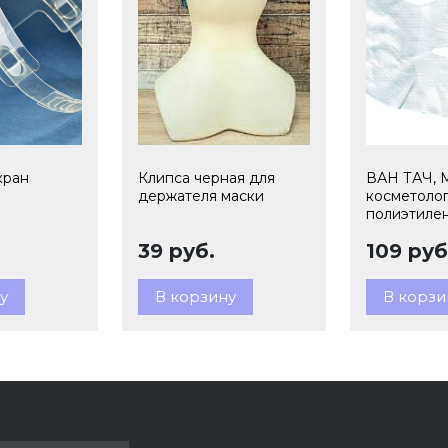
кран
Клипса черная для
ВАН ТАЧ, 
держателя маски
косметоло
полиэтилен
39 руб.
109 руб
у
В корзину
В корзи