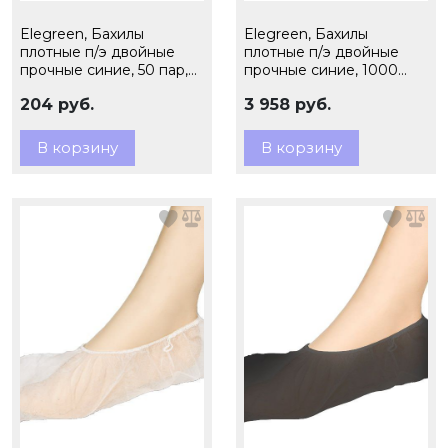
Elegreen, Бахилы
Elegreen, Бахилы
плотные п/э двойные
плотные п/э двойные
прочные синие, 50 пар,
прочные синие, 1000
6,0 гр., арт.ГПЭГ-60/2/50
пар, 6,0 гр.,
204 руб.
3 958 руб.
арт.ГПЭГ-60/2/50
В корзину
В корзину