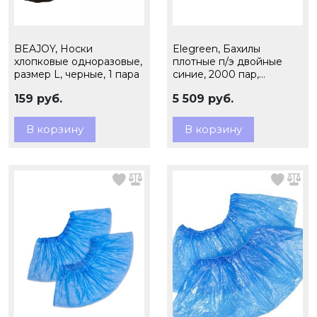
BEAJOY, Носки
Elegreen, Бахилы
хлопковые одноразовые,
плотные п/э двойные
размер L, черные, 1 пара
синие, 2000 пар,
(фасовка по 50 пар), 3,9
159 руб.
5 509 руб.
гр., арт. ЭГ-35/2/50
В корзину
В корзину