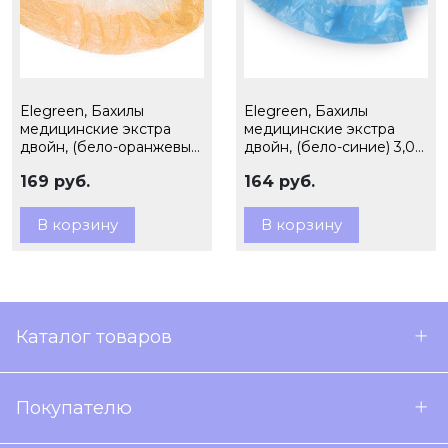
Elegreen, Бахилы
Elegreen, Бахилы
медицинские экстра
медицинские экстра
двойн, (бело-оранжевые)
двойн, (бело-синие) 3,0
3,0 гр, 50 пар, ЭГД-40 БО
гр, 50 пар, арт. ЭГД-40
169 руб.
164 руб.
БС
В корзину
В корзину
Каталог товаров
Покупателю