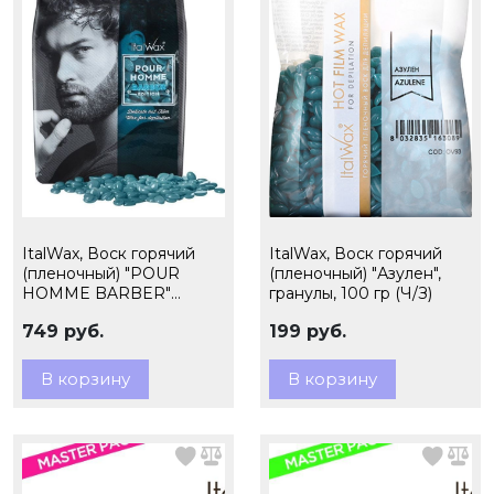
ItalWax, Воск горячий
ItalWax, Воск горячий
(пленочный) "POUR
(пленочный) "Азулен",
HOMME BARBER"
гранулы, 100 гр (Ч/З)
(мужской), гранулы, 500
749 руб.
199 руб.
гр (Ч/З)
В корзину
В корзину