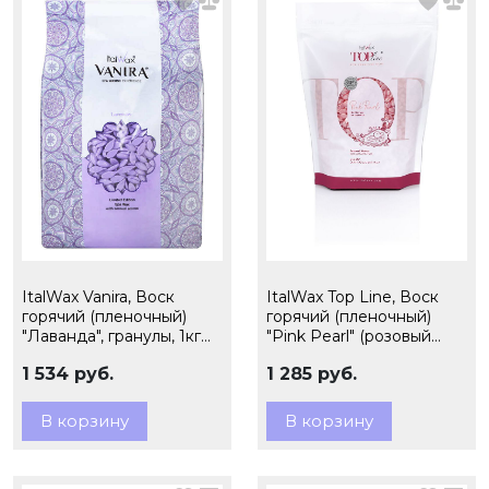
ItalWax Vanira, Воск
ItalWax Top Line, Воск
горячий (пленочный)
горячий (пленочный)
"Лаванда", гранулы, 1кг
"Pink Pearl" (розовый
(Ч/З)
жемчуг), гранулы, 750 гр
1 534 руб.
1 285 руб.
(Ч/З)
В корзину
В корзину