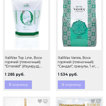
ItalWax Top Line, Воск
ItalWax Vanira, Воск
горячий (пленочный)
горячий (пленочный)
"Emerald" (Изумруд),
"Сандал", гранулы, 1 кг, Ч/
гранулы, 750 гр Ч/З
З
1 285 руб.
1 534 руб.
В корзину
В корзину