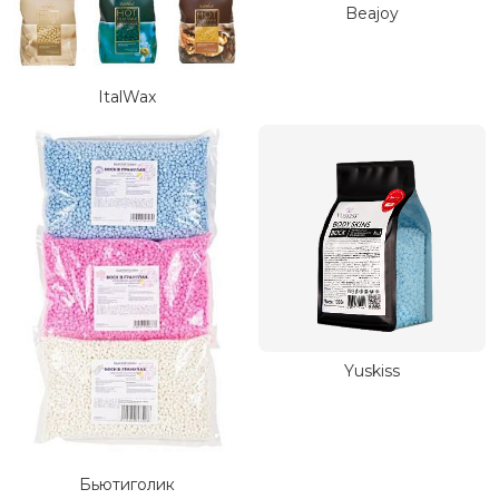
Beajoy
ItalWax
Yuskiss
Бьютиголик