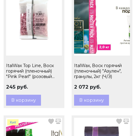
ItalWax Top Line, Воск
ItalWax, Воск горячий
горячий (пленочный)
(пленочный) "Азулен",
"Pink Pearl" (розовый
гранулы, 2кг (Ч/З)
жемчуг), гранулы, 100 гр
245 руб.
2 072 руб.
(Ч/З)
В корзину
В корзину
Хит