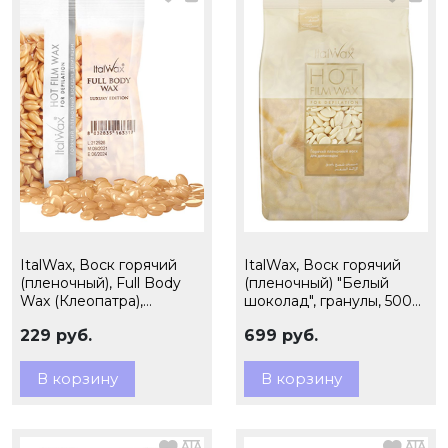
ItalWax, Воск горячий
ItalWax, Воск горячий
(пленочный), Full Body
(пленочный) "Белый
Wax (Клеопатра),
шоколад", гранулы, 500
гранулы, 100 гр (Ч/З)
гр (Ч/З)
229 руб.
699 руб.
В корзину
В корзину