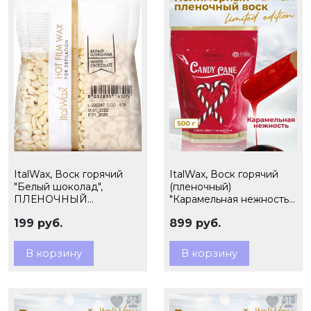
ItalWax, Воск горячий
ItalWax, Воск горячий
"Белый шоколад",
(пленочный)
ПЛЕНОЧНЫЙ
"Карамельная нежность ",
ГРАНУЛЫ 100гр, Ч/З
гранулы, 500 гр (Ч/З)
199 руб.
899 руб.
В корзину
В корзину