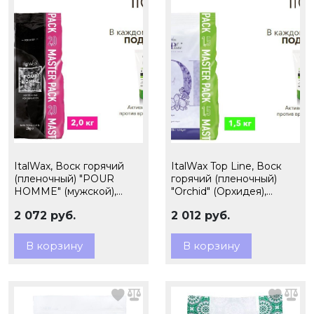
ItalWax, Воск горячий
ItalWax Top Line, Воск
(пленочный) "POUR
горячий (пленочный)
HOMME" (мужской),
"Orchid" (Орхидея),
гранулы, 2кг (Ч/З)
гранулы, 1,5кг (Ч/З)
2 072 руб.
2 012 руб.
В корзину
В корзину