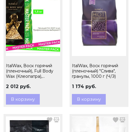
ItalWax, Воск горячий
ItalWax, Воск горячий
(пленочный), Full Body
(пленочный) "Слива",
Wax (Клеопатра),
гранулы, 1000 г (Ч/З)
гранулы, 1,5кг (Ч/З)
2 012 руб.
1 174 руб.
В корзину
В корзину