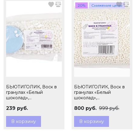
20%
Снижение цены
БЬЮТИГОЛИК, Воск в
БЬЮТИГОЛИК, Воск в
гранулах «Белый
гранулах «Белый
шоколад»,
шоколад»,
Универсальный, 100 гр. +
Универсальный, 1000 гр
239 руб.
800 руб.
999 руб.
фигурный 20 гр.
В корзину
В корзину