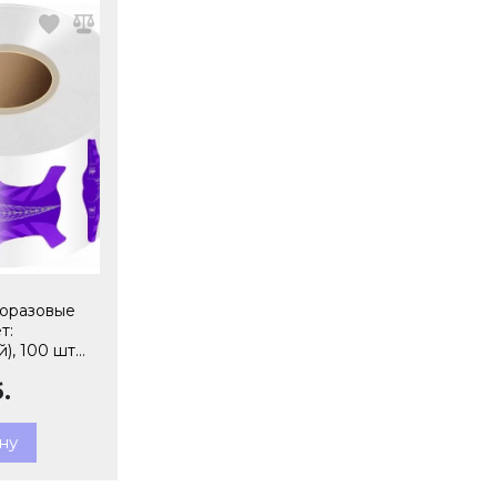
норазовые
т:
), 100 шт
.
ну