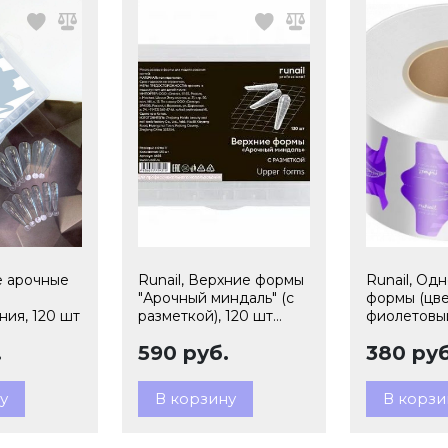
е арочные
Runail, Верхние формы
Runail, Од
"Арочный миндаль" (с
формы (цве
ия, 120 шт
разметкой), 120 шт
фиолетовый
№6605
№4101
.
590 руб.
380 руб
у
В корзину
В корзи