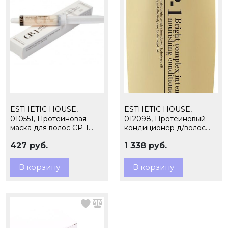
ESTHETIC HOUSE,
ESTHETIC HOUSE,
010551, Протеиновая
012098, Протеиновый
маска для волос CP-1
кондиционер д/волос
Premium Protein
CP-1 BС Intense
427 руб.
1 338 руб.
Treatment, 25 мл
Conditioner Version 2
500мл
В корзину
В корзину