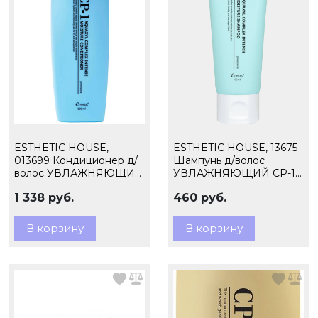
ESTHETIC HOUSE,
ESTHETIC HOUSE, 13675
013699 Кондиционер д/
Шампунь д/волос
волос УВЛАЖНЯЮЩИЙ
УВЛАЖНЯЮЩИЙ CP-1
CP-1 Aquaxyl Complex
Aquaxyl Complex Intense
1 338 руб.
460 руб.
Intense Moisture, 500мл
Moisture, 100мл
В корзину
В корзину