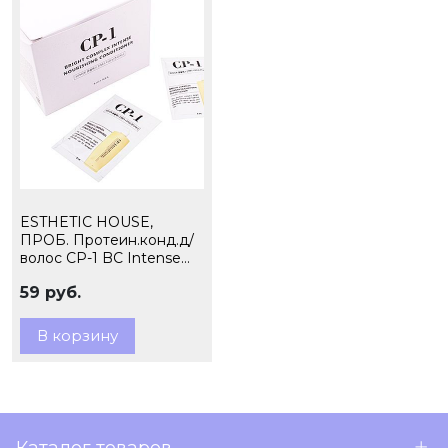
ESTHETIC HOUSE,
ПРОБ. Протеин.конд.д/
волос CP-1 BС Intense
Nourishing
59 руб.
Conditioner,8мл арт
012159
В корзину