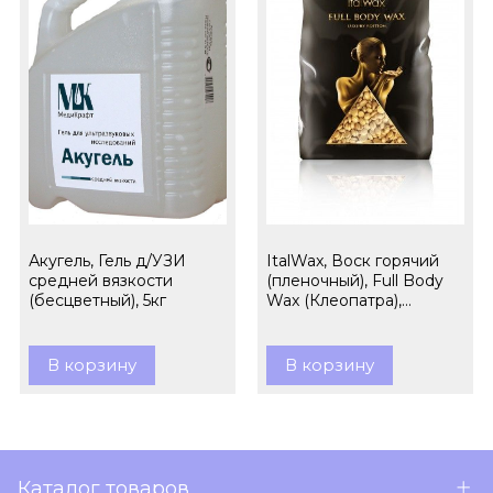
Акугель, Гель д/УЗИ
ItalWax, Воск горячий
средней вязкости
(пленочный), Full Body
(бесцветный), 5кг
Wax (Клеопатра),
гранулы, 1кг
В корзину
В корзину
Каталог товаров