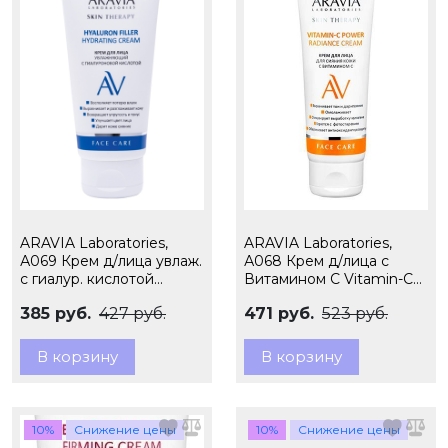
ARAVIA Laboratories,
ARAVIA Laboratories,
А069 Крем д/лица увлаж.
А068 Крем д/лица с
с гиалур. кислотой
Витамином С Vitamin-C
Hyaluron Filler Hydrating
Power Radiance Cream,
385 руб.
427 руб.
471 руб.
523 руб.
Cream,50мл
50 мл
В корзину
В корзину
10%
Снижение цены
10%
Снижение цены