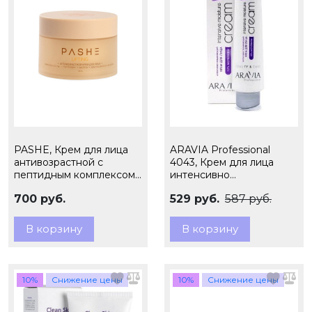
PASHE, Крем для лица
ARAVIA Professional
антивозрастной с
4043, Крем для лица
пептидным комплексом
интенсивно
и аминокислотами, 50 мл
увлажняющий с
700 руб.
529 руб.
587 руб.
мочевиной, 100 мл
В корзину
В корзину
10%
Снижение цены
10%
Снижение цены