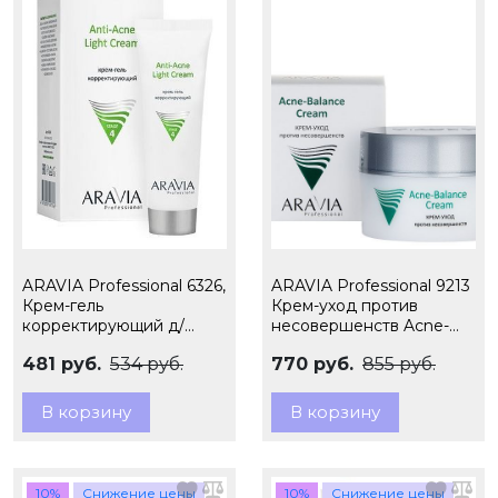
ARAVIA Professional 6326,
ARAVIA Professional 9213
Крем-гель
Крем-уход против
корректирующий д/
несовершенств Acne-
жирной и пробл.кожи
Balance Cream, 50 мл
481 руб.
534 руб.
770 руб.
855 руб.
Anti-Acne Light
Cream,50мл
В корзину
В корзину
10%
Снижение цены
10%
Снижение цены