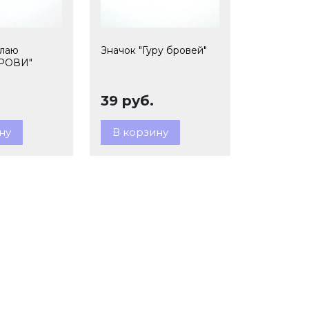
елаю
Значок "Гуру бровей"
РОВИ"
39 руб.
ну
В корзину