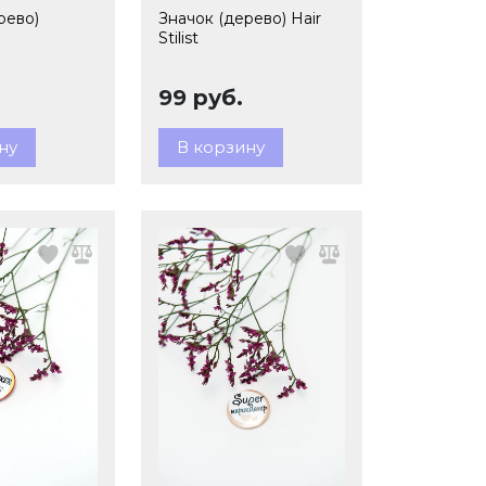
рево)
Значок (дерево) Hair
Stilist
99 руб.
ну
В корзину