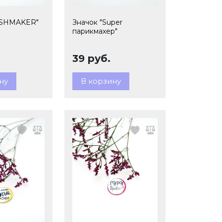
ASHMAKER"
Значок "Super
парикмахер"
39 руб.
ну
В корзину