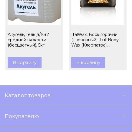
Акугель, Гель д/УЗИ
ItalWax, Воск горячий
средней вязкости
(пленочный), Full Body
(бесцветный), 5кг
Wax (Клеопатра),
гранулы, 1кг
В корзину
В корзину
Каталог товаров
Покупателю