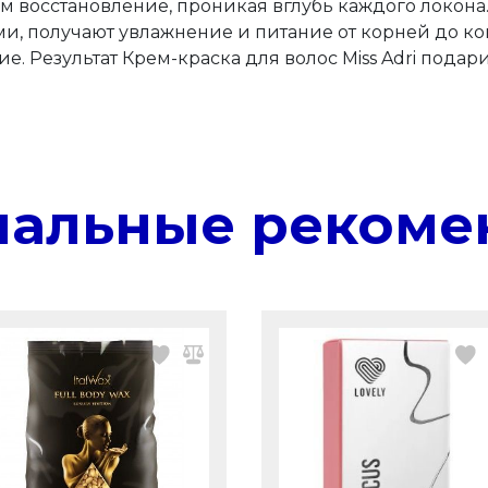
ам восстановление, проникая вглубь каждого локона
и, получают увлажнение и питание от корней до ко
. Результат Крем-краска для волос Miss Adri пода
нальные рекоме