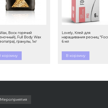
lWax, Воск горячий
Lovely, Клей для
еночный), Full Body Wax
наращивания ресниц "Focu
еопатра), гранулы, 1кг
6 мл
В корзину
В корзину
Мероприятия