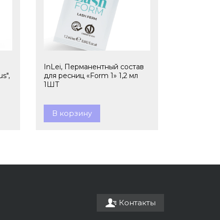
InLei, Перманентный состав
s",
для ресниц «Form 1» 1,2 мл
1ШТ
В корзину
Контакты