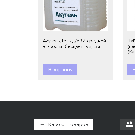
Акугель, Гель д/УЗИ средней
Ita
вязкости (бесцветный), 5кг
(пл
(Кл
В корзину
Каталог товаров