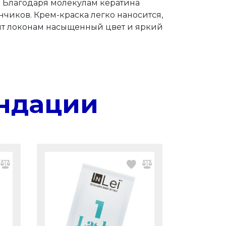
. Благодаря молекулам кератина
нчиков. Крем-краска легко наносится,
рит локонам насыщенный цвет и яркий
ндации