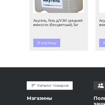
Акугель, Гель д/УЗИ средней
Аку
вязкости (бесцветный), 5кг
вяз
В корзину
Каталог товаров
Магазины
Пол
защ