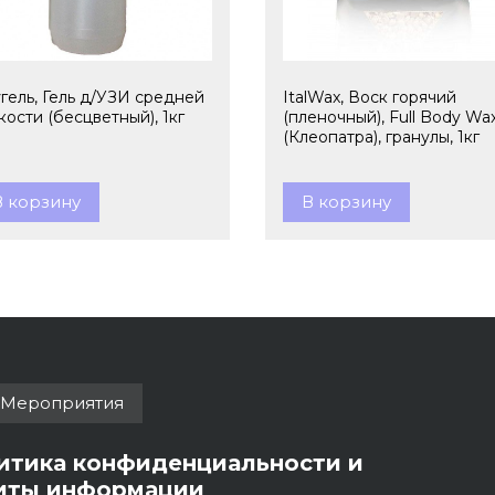
гель, Гель д/УЗИ средней
ItalWax, Воск горячий
кости (бесцветный), 1кг
(пленочный), Full Body Wa
(Клеопатра), гранулы, 1кг
В корзину
В корзину
Мероприятия
итика конфиденциальности и
иты информации