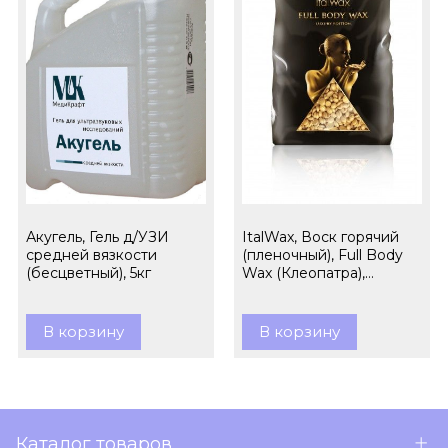
Акугель, Гель д/УЗИ
ItalWax, Воск горячий
средней вязкости
(пленочный), Full Body
(бесцветный), 5кг
Wax (Клеопатра),
гранулы, 1кг
В корзину
В корзину
Каталог товаров