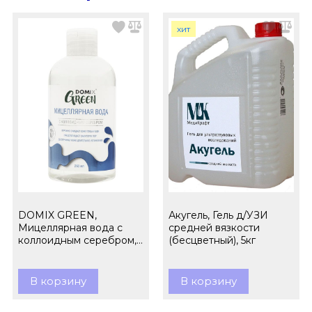
хит
DOMIX GREEN,
Акугель, Гель д/УЗИ
Мицеллярная вода с
средней вязкости
коллоидным серебром,
(бесцветный), 5кг
260 мл
В корзину
В корзину