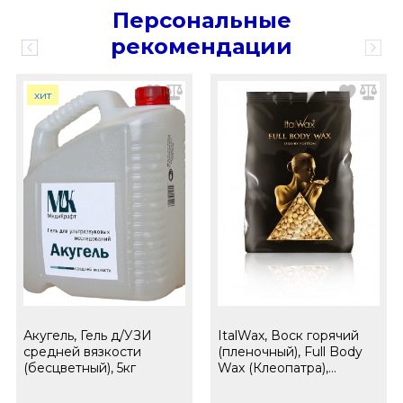
Персональные
рекомендации
хит
Акугель, Гель д/УЗИ
ItalWax, Воск горячий
средней вязкости
(пленочный), Full Body
(бесцветный), 5кг
Wax (Клеопатра),
гранулы, 1кг