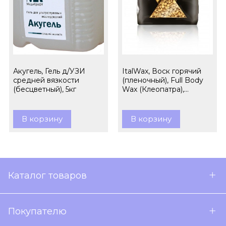
Акугель, Гель д/УЗИ
ItalWax, Воск горячий
средней вязкости
(пленочный), Full Body
(бесцветный), 5кг
Wax (Клеопатра),
гранулы, 1кг
В корзину
В корзину
Каталог товаров
Покупателю