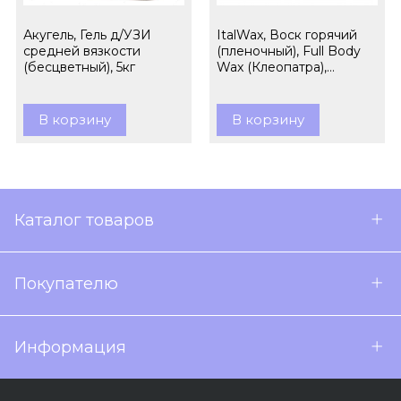
Акугель, Гель д/УЗИ
ItalWax, Воск горячий
средней вязкости
(пленочный), Full Body
(бесцветный), 5кг
Wax (Клеопатра),
гранулы, 1кг
В корзину
В корзину
Каталог товаров
Покупателю
Информация