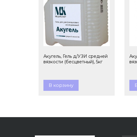
Акугель, Гель д/УЗИ средней
Аку
вязкости (бесцветный), 5кг
вяз
В корзину