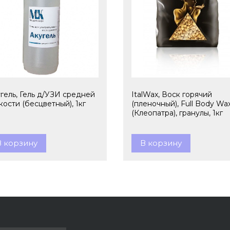
гель, Гель д/УЗИ средней
ItalWax, Воск горячий
кости (бесцветный), 1кг
(пленочный), Full Body Wa
(Клеопатра), гранулы, 1кг
В корзину
В корзину