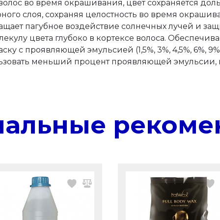
волос во время окрашивания, цвет сохраняется дол
рного слоя, сохраняя целостность во время окрашив
ает пагубное воздействие солнечных лучей и защища
екулу цвета глубоко в кортексе волоса. Обеспечива
у с проявляющей эмульсией (1,5%, 3%, 4,5%, 6%, 9%,
зовать меньший процент проявляющей эмульсии, н
нальные рекоме