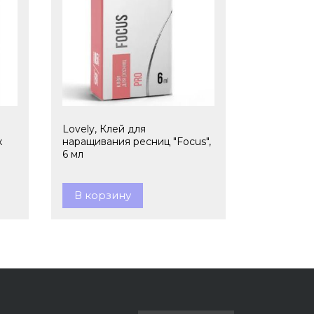
Lovely, Клей для
x
наращивания ресниц "Focus",
6 мл
В корзину