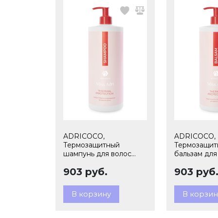
ADRICOCO,
ADRICOCO,
Термозащитный
Термозащит
шампунь для волос
бальзам для
Miss Adri Thermal
Adri Thermal
903 руб.
903 руб
protection,1000 мл,
protection,1
арт.74887
арт.74894
В корзину
В корзин