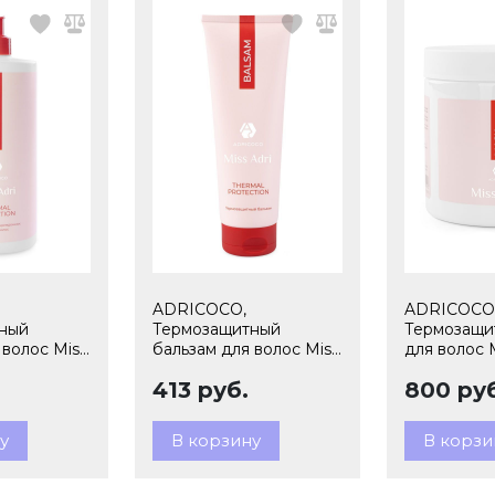
ADRICOCO,
ADRICOCO
ный
Термозащитный
Термозащи
 волос Miss
бальзам для волос Miss
для волос M
Adri Thermal protection,
Thermal pro
.
413 руб.
800 ру
000 мл,
250 мл, арт.185487
мл, арт.185
у
В корзину
В корзи