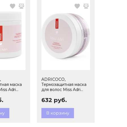
,
ADRICOCO,
тная маска
Термозащитная маска
iss Adri
для волос Miss Adri
tection, 500
Thermal protection, 200
б.
632 руб.
524
мл, арт.185494
ну
В корзину