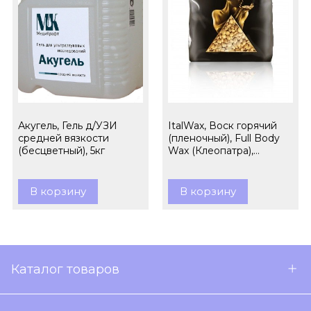
Акугель, Гель д/УЗИ
ItalWax, Воск горячий
средней вязкости
(пленочный), Full Body
(бесцветный), 5кг
Wax (Клеопатра),
гранулы, 1кг
В корзину
В корзину
Каталог товаров