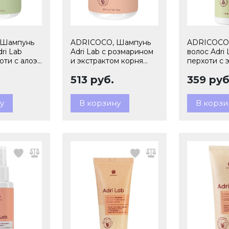
 Шампунь
ADRICOCO, Шампунь
ADRICOCO,
ri Lab
Adri Lab с розмарином
волос Adri
оти с алоэ
и экстрактом корня
перхоти с 
ным чаем,
аира, 300 мл
шалфея и х
513 руб.
359 руб
575905
арт 767373
у
В корзину
В корзи