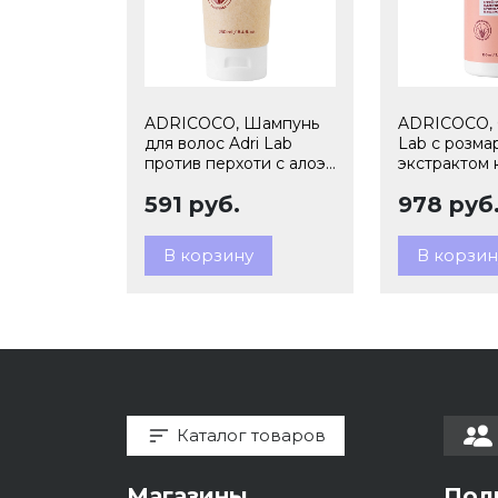
ADRICOCO, Шампунь
ADRICOCO, 
для волос Adri Lab
Lab с розма
против перхоти с алоэ
экстрактом 
вера и зеленым чаем,
100 мл арт 
591 руб.
978 руб
250 мл арт 7673713
В корзину
В корзин
Каталог товаров
Магазины
Пол