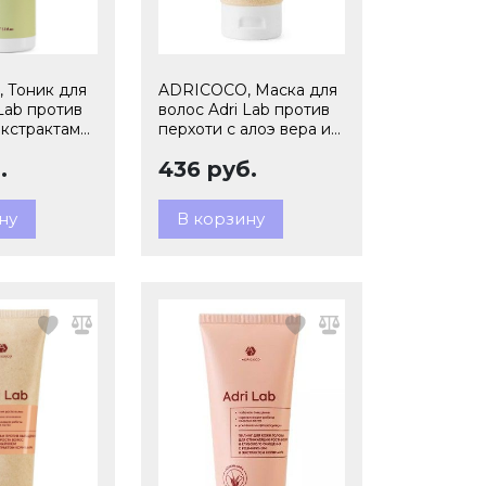
 Тоник для
ADRICOCO, Маска для
 Lab против
волос Adri Lab против
экстрактами
перхоти с алоэ вера и
меля, 100 мл
зеленым чаем, 150 мл
.
436 руб.
7
арт 7673720
ну
В корзину