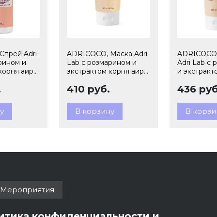
Спрей Adri
ADRICOCO, Маска Adri
ADRICOCO,
рином и
Lab с розмарином и
Adri Lab с
корня аира,
экстрактом корня аира,
и экстракт
7673706
150 мл арт 7673683
аира, 250 м
.
410 руб.
436 руб
7672785
у
В корзину
В корзи
Мероприятия
итика конфиденциальности и