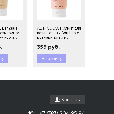
 Бальзам
ADRICOCO, Пилинг для
 розмарином
кожи головы Adri Lab с
ом корня
розмарином и и
л арт
экстрактом корня аира,
.
359 руб.
150 мл арт 7673690
ну
В корзину
Контакты
+7 (383) 204-95-94