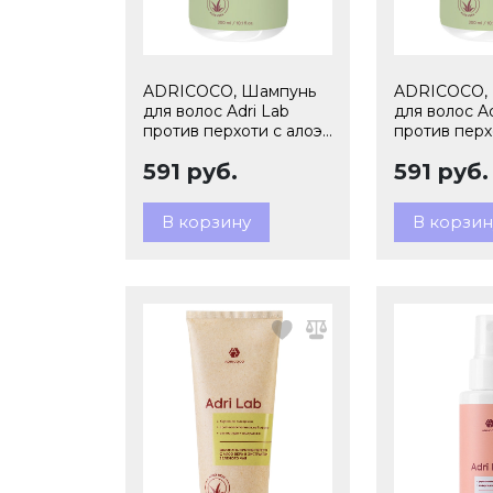
ADRICOCO, Шампунь
ADRICOCO,
для волос Adri Lab
для волос Ad
против перхоти с алоэ
против перх
вера и зелен. чаем, 300
вера и зеле
591 руб.
591 руб.
мл арт 575905 Ч/З
300 мл арт 
В корзину
В корзин