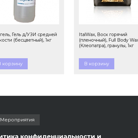
гель, Гель д/УЗИ средней
ItalWax, Воск горячий
кости (бесцветный), 1кг
(пленочный), Full Body Wa
(Клеопатра), гранулы, 1кг
В корзину
В корзину
Мероприятия
итика конфиденциальности и