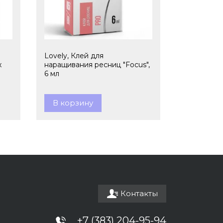
Lovely, Клей для
x
наращивания ресниц "Focus",
6 мл
В корзину
Контакты
+7 (383) 204-95-94