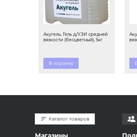
Акугель, Гель д/УЗИ средней
Аку
вязкости (бесцветный), 5кг
вяз
В корзину
Каталог товаров
Магазины
Пол