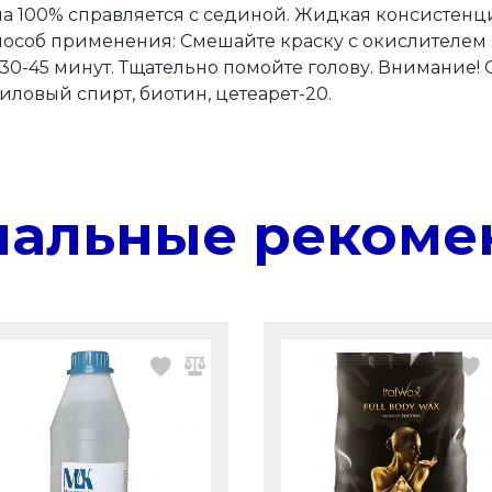
а 100% справляется с сединой. Жидкая консистенци
пособ применения: Смешайте краску с окислителем в
30-45 минут. Тщательно помойте голову. Внимание! 
иловый спирт, биотин, цетеарет-20.
нальные рекоме