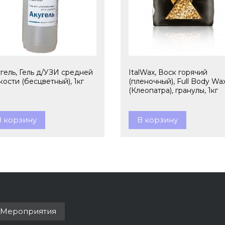
гель, Гель д/УЗИ средней
ItalWax, Воск горячий
кости (бесцветный), 1кг
(пленочный), Full Body Wa
(Клеопатра), гранулы, 1кг
В корзину
В корзину
Мероприятия