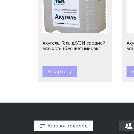
Акугель, Гель д/УЗИ средней
Аку
вязкости (бесцветный), 5кг
вяз
В корзину
Каталог товаров