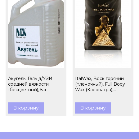
Акугель, Гель д/УЗИ
ItalWax, Воск горячий
средней вязкости
(пленочный), Full Body
(бесцветный), 5кг
Wax (Клеопатра),
гранулы, 1кг
В корзину
В корзину