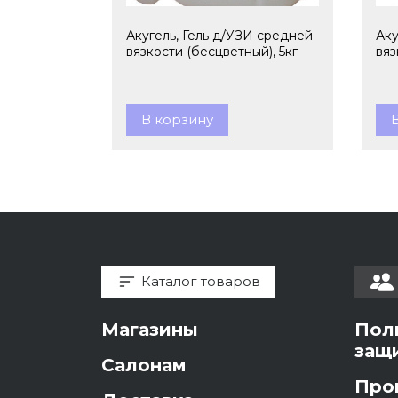
Акугель, Гель д/УЗИ средней
Аку
вязкости (бесцветный), 5кг
вяз
В корзину
Каталог товаров
Магазины
Пол
защ
Салонам
Про