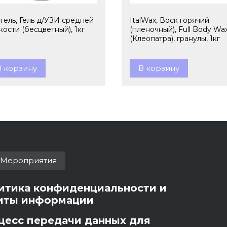
гель, Гель д/УЗИ средней
ItalWax, Воск горячий
кости (бесцветный), 1кг
(пленочный), Full Body Wa
(Клеопатра), гранулы, 1кг
В корзину
В корзину
Мероприятия
итика конфиденциальности и
иты информации
цесс передачи данных для