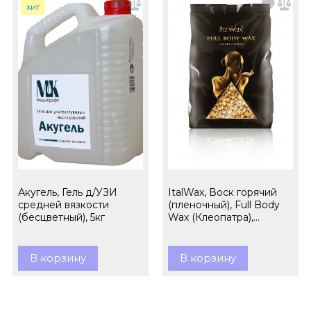
хит
Акугель, Гель д/УЗИ
ItalWax, Воск горячий
средней вязкости
(пленочный), Full Body
(бесцветный), 5кг
Wax (Клеопатра),
гранулы, 1кг
В корзину
В корзину