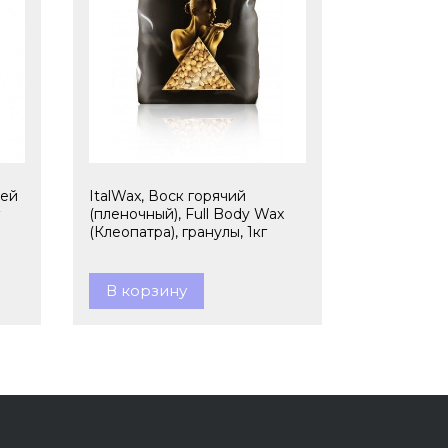
ней
ItalWax, Воск горячий
(пленочный), Full Body Wax
(Клеопатра), гранулы, 1кг
В корзину