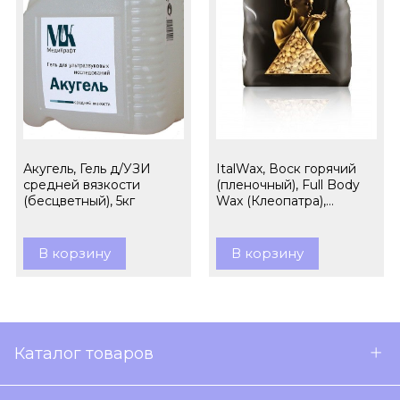
Акугель, Гель д/УЗИ
ItalWax, Воск горячий
средней вязкости
(пленочный), Full Body
(бесцветный), 5кг
Wax (Клеопатра),
гранулы, 1кг
В корзину
В корзину
Каталог товаров