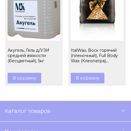
Акугель, Гель д/УЗИ
ItalWax, Воск горячий
средней вязкости
(пленочный), Full Body
(бесцветный), 5кг
Wax (Клеопатра),
гранулы, 1кг
В корзину
В корзину
Каталог товаров