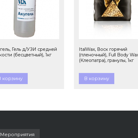
гель, Гель д/УЗИ средней
ItalWax, Воск горячий
кости (бесцветный), 1кг
(пленочный), Full Body Wa
(Клеопатра), гранулы, 1кг
В корзину
В корзину
Мероприятия