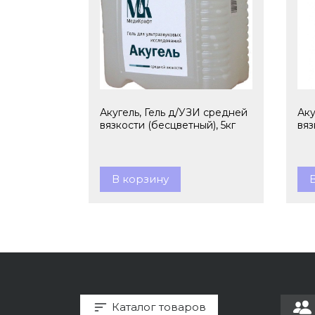
Акугель, Гель д/УЗИ средней
Аку
вязкости (бесцветный), 5кг
вяз
В корзину
Каталог товаров