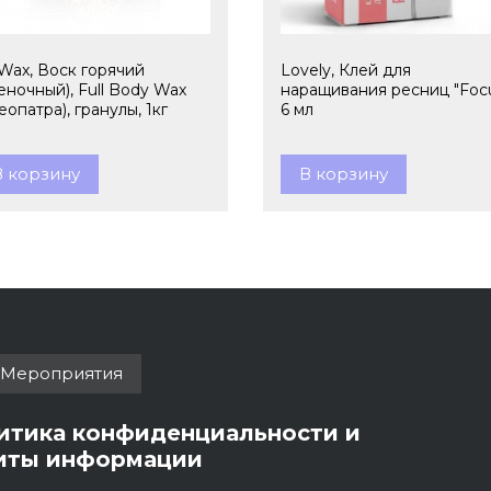
lWax, Воск горячий
Lovely, Клей для
еночный), Full Body Wax
наращивания ресниц "Focu
еопатра), гранулы, 1кг
6 мл
В корзину
В корзину
Мероприятия
итика конфиденциальности и
иты информации