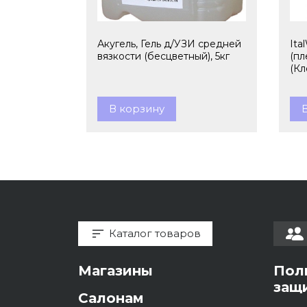
Акугель, Гель д/УЗИ средней
Ita
вязкости (бесцветный), 5кг
(пл
(Кл
В корзину
Каталог товаров
Магазины
Пол
защ
Салонам