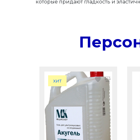
которые придают гладкость и эластич
Персо
хит