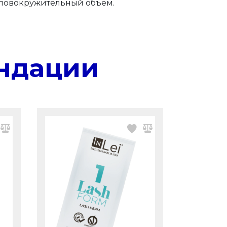
головокружительный объем.
ндации