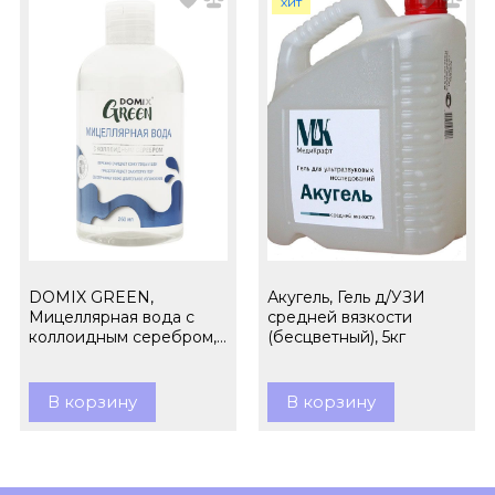
хит
DOMIX GREEN,
Акугель, Гель д/УЗИ
Мицеллярная вода с
средней вязкости
коллоидным серебром,
(бесцветный), 5кг
260 мл
В корзину
В корзину