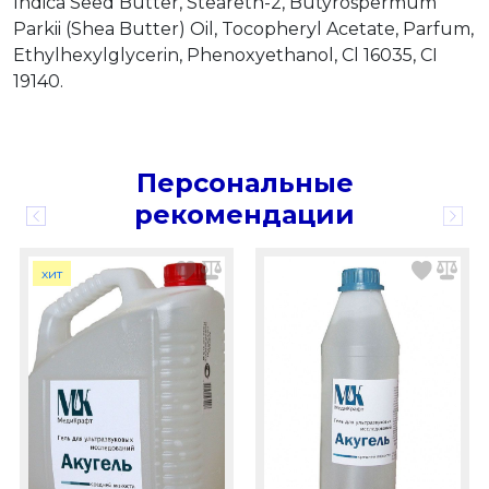
Indica Seed Butter, Steareth-2, Butyrospermum
Parkii (Shea Butter) Oil, Tocopheryl Acetate, Parfum,
Ethylhexylglycerin, Phenoxyethanol, Сl 16035, CI
19140.
Персональные
рекомендации
хит