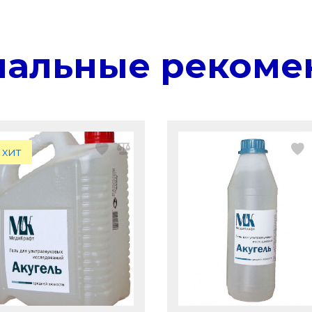
нальные рекоме
хит