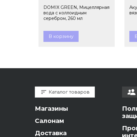
DOMIX GREEN, Мицеллярная
Аку
вода с коллоидным
вяз
серебром, 260 мл
В корзину
Каталог товаров
Магазины
Пол
защ
Салонам
Про
Доставка
инт