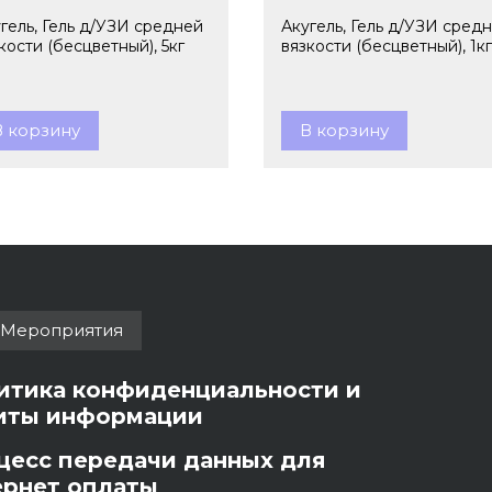
гель, Гель д/УЗИ средней
Акугель, Гель д/УЗИ сред
кости (бесцветный), 5кг
вязкости (бесцветный), 1кг
В корзину
В корзину
Мероприятия
итика конфиденциальности и
иты информации
цесс передачи данных для
ернет оплаты