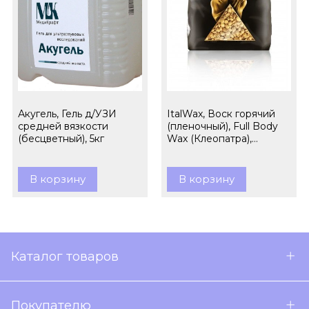
Акугель, Гель д/УЗИ
ItalWax, Воск горячий
средней вязкости
(пленочный), Full Body
(бесцветный), 5кг
Wax (Клеопатра),
гранулы, 1кг
В корзину
В корзину
Каталог товаров
Покупателю