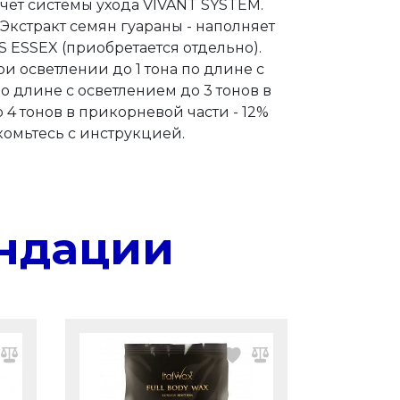
счёт системы ухода VIVANT SYSTEM.
 Экстракт семян гуараны - наполняет
 ESSEX (приобретается отдельно).
ри осветлении до 1 тона по длине с
о длине с осветлением до 3 тонов в
 4 тонов в прикорневой части - 12%
омьтесь с инструкцией.
ндации