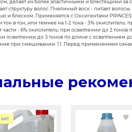
ом, делает их более эластичными и блестящими за 
т структуру волос. Пчелиный воск - питает волосы.
ью и блеском. Применяется с Оксигентами PRINCESS
н в тон, или темнее на 1-2 тона - 3% окислитель; п
части - 6% окислитель; при осветлении до 2 тонов п
и осветлении до 3 тонов по длине с осветлением до
ие при смешивании: 1:1. Перед применением ознак
нальные рекоме
хит