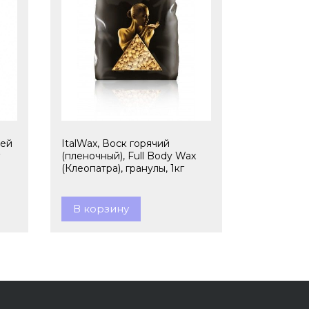
ней
ItalWax, Воск горячий
(пленочный), Full Body Wax
(Клеопатра), гранулы, 1кг
В корзину