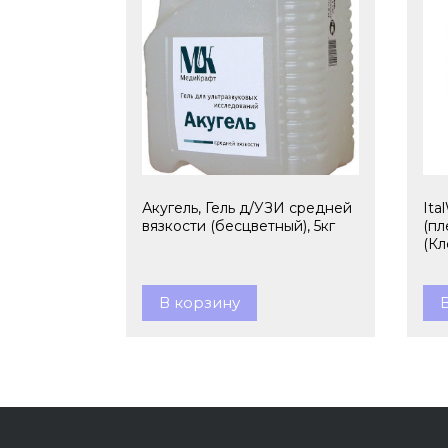
Акугель, Гель д/УЗИ средней
Ita
вязкости (бесцветный), 5кг
(пл
(Кл
В корзину