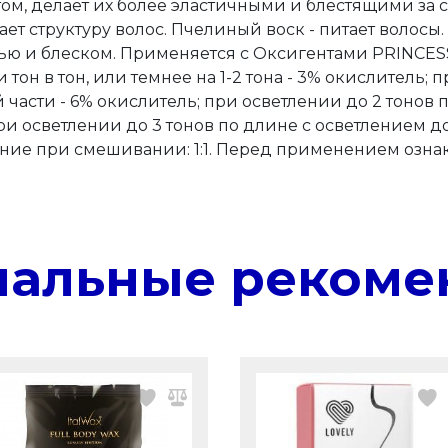
ом, делает их более эластичными и блестящими за 
т структуру волос. Пчелиный воск - питает волосы.
ью и блеском. Применяется с Оксигентами PRINCESS
н в тон, или темнее на 1-2 тона - 3% окислитель; п
части - 6% окислитель; при осветлении до 2 тонов п
и осветлении до 3 тонов по длине с осветлением до
ие при смешивании: 1:1. Перед применением ознак
нальные рекоме