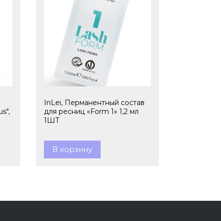
InLei, Перманентный состав
s",
для ресниц «Form 1» 1,2 мл
1ШТ
В корзину