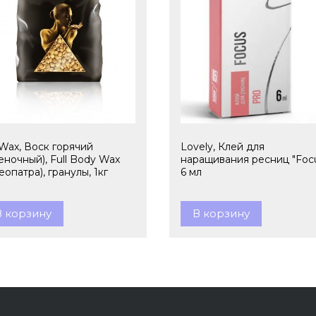
lWax, Воск горячий
Lovely, Клей для
еночный), Full Body Wax
наращивания ресниц "Focu
еопатра), гранулы, 1кг
6 мл
В корзину
В корзину