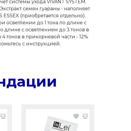
счёт системы ухода VIVANT SYSTEM.
 Экстракт семян гуараны - наполняет
 ESSEX (приобретается отдельно).
ри осветлении до 1 тона по длине с
о длине с осветлением до 3 тонов в
 4 тонов в прикорневой части - 12%
омьтесь с инструкцией.
ндации