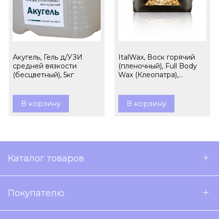
Акугель, Гель д/УЗИ
ItalWax, Воск горячий
средней вязкости
(пленочный), Full Body
(бесцветный), 5кг
Wax (Клеопатра),
гранулы, 1кг
В корзину
В корзину
Каталог товаров
Покупателю