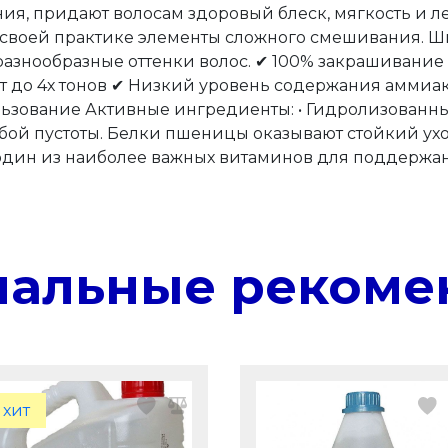
я, придают волосам здоровый блеск, мягкость и л
своей практике элементы сложного смешивания. Ши
разнообразные оттенки волос. ✔ 100% закрашивание
 до 4х тонов ✔ Низкий уровень содержания аммиак
льзование Активные ингредиенты: • Гидролизованн
обой пустоты. Белки пшеницы оказывают стойкий ух
о один из наиболее важных витаминов для поддержан
нальные рекоме
хит