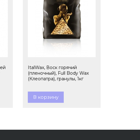
ней
ItalWax, Воск горячий
(пленочный), Full Body Wax
(Клеопатра), гранулы, 1кг
В корзину