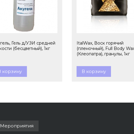
гель, Гель д/УЗИ средней
ItalWax, Воск горячий
кости (бесцветный), 1кг
(пленочный), Full Body Wa
(Клеопатра), гранулы, 1кг
В корзину
В корзину
Мероприятия