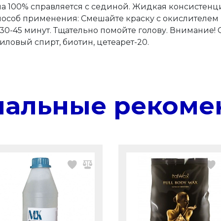
а 100% справляется с сединой. Жидкая консистенци
пособ применения: Смешайте краску с окислителем в
30-45 минут. Тщательно помойте голову. Внимание! 
иловый спирт, биотин, цетеарет-20.
нальные рекоме