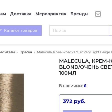
нам
Доставка
Мероприятия
Бренды
Каталог товаров
расители
Краска
Malecula, Крем-краска 9.32 Very Light Bei
MALECULA, КРЕМ-К
BLOND/ОЧЕНЬ СВ
100МЛ
В наличии:
6
372 руб.