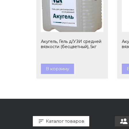
Акугель, Гель д/УЗИ средней
Аку
вязкости (бесцветный), 5кг
вяз
В корзину
Каталог товаров