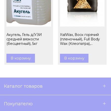
Акугель, Гель д/УЗИ
ItalWax, Воск горячий
средней вязкости
(пленочный), Full Body
(бесцветный), 5кг
Wax (Клеопатра),
гранулы, 1кг
В корзину
В корзину
Каталог товаров
Покупателю