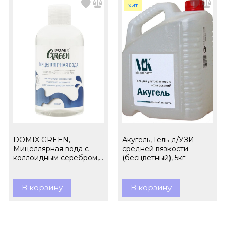
хит
DOMIX GREEN,
Акугель, Гель д/УЗИ
Мицеллярная вода с
средней вязкости
коллоидным серебром,
(бесцветный), 5кг
260 мл
В корзину
В корзину