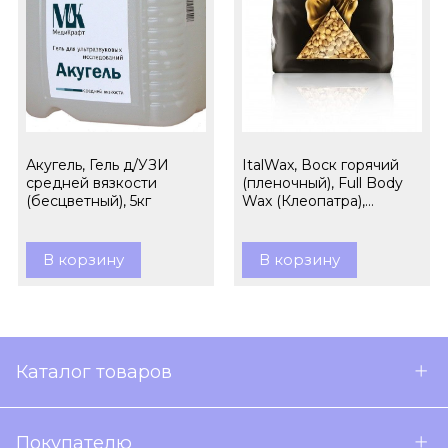
Акугель, Гель д/УЗИ
ItalWax, Воск горячий
средней вязкости
(пленочный), Full Body
(бесцветный), 5кг
Wax (Клеопатра),
гранулы, 1кг
В корзину
В корзину
Каталог товаров
Покупателю