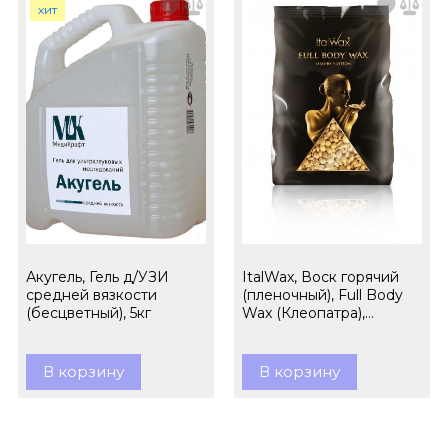
хит
Акугель, Гель д/УЗИ
ItalWax, Воск горячий
средней вязкости
(пленочный), Full Body
(бесцветный), 5кг
Wax (Клеопатра),
гранулы, 1кг
В корзину
В корзину