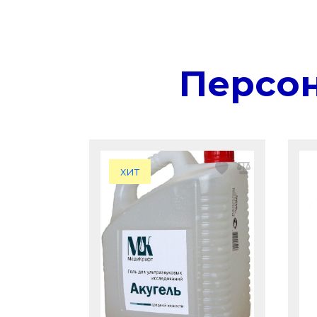
Персо
хит