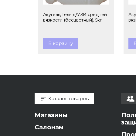
Акугель, Гель д/УЗИ средней
Аку
вязкости (бесцветный), 5кг
вяз
В корзину
Каталог товаров
Магазины
Пол
защ
Салонам
Про