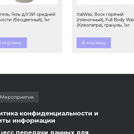
гель, Гель д/УЗИ средней
ItalWax, Воск горячий
кости (бесцветный), 1кг
(пленочный), Full Body Wa
(Клеопатра), гранулы, 1кг
В корзину
В корзину
Мероприятия
итика конфиденциальности и
иты информации
цесс передачи данных для