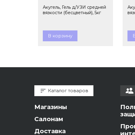
Акугель, Гель д/УЗИ средней
Аку
вязкости (бесцветный), 5кг
вяз
В корзину
Каталог товаров
Магазины
Пол
защ
Салонам
Про
Доставка
инт