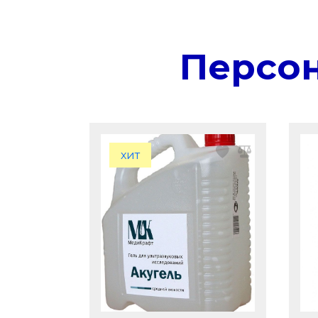
Персо
хит