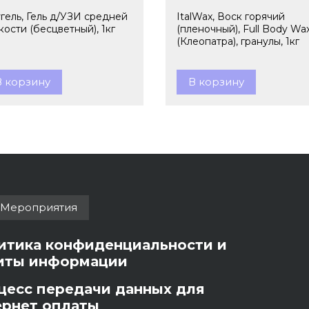
гель, Гель д/УЗИ средней
ItalWax, Воск горячий
кости (бесцветный), 1кг
(пленочный), Full Body Wa
(Клеопатра), гранулы, 1кг
В корзину
В корзину
Мероприятия
итика конфиденциальности и
иты информации
цесс передачи данных для
ернет оплаты