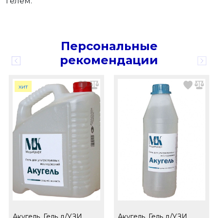
гелем.
Персональные
рекомендации
хит
Акугель, Гель д/УЗИ
Акугель, Гель д/УЗИ